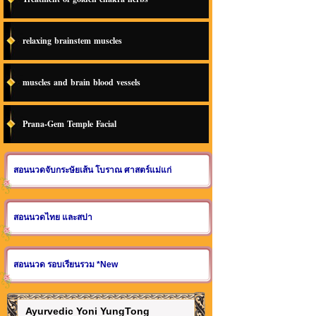
relaxing brainstem muscles
muscles and brain blood vessels
Prana-Gem Temple Facial
สอนนวดจับกระษัยเส้น โบราณ ศาสตร์แม่แก่
สอนนวดไทย และสปา
สอนนวด รอบเรียนรวม *New
Ayurvedic Yoni YungTong