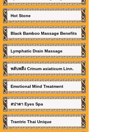
Hot Stone
Black Bamboo Massage Benefits
Lymphatic Drain Massage
พลับพลึง Crinum asiaticum Linn.
Emotional Mind Treatment
สปาตา Eyes Spa
Trantric Thai Unique