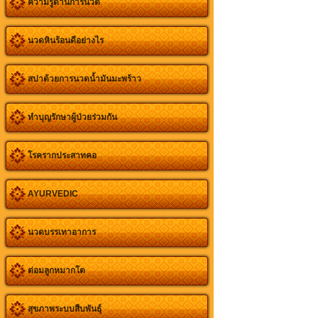
ความรู้ด้านการนวด
นวดหินร้อนดีอย่างไร
สปาด้วยการนวดน้ำมันมะพร้าว
ทำบุญรักษาผู้ป่วยร่วมกัน
โรครากประสาทคอ
AYURVEDIC
นวดบรรเทาอาการ
ต่อมลูกหมากโต
สุขภาพระบบสืบพันธุ์