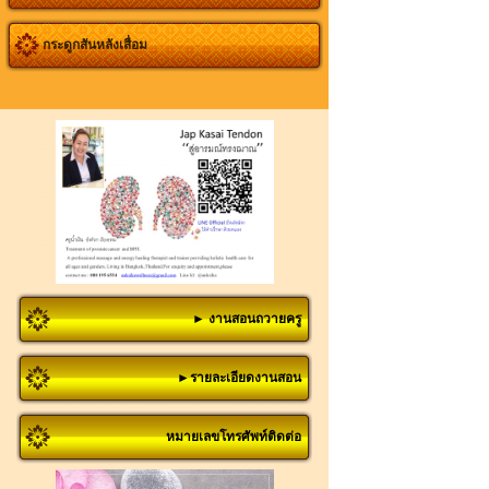
กระดูกสันหลังเสื่อม
► งานสอนถวายครู
►รายละเอียดงานสอน
หมายเลขโทรศัพท์ติดต่อ