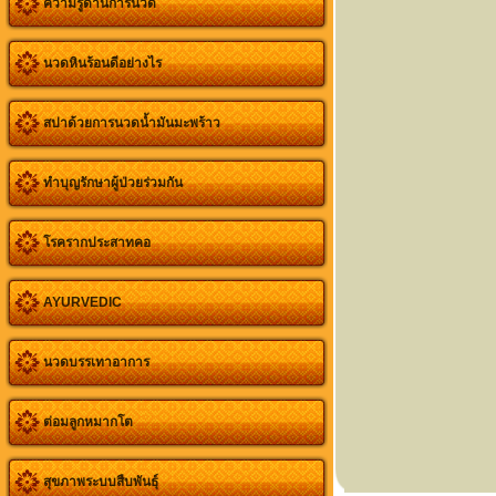
ความรู้ด้านการนวด
นวดหินร้อนดีอย่างไร
สปาด้วยการนวดน้ำมันมะพร้าว
ทำบุญรักษาผู้ป่วยร่วมกัน
โรครากประสาทคอ
AYURVEDIC
นวดบรรเทาอาการ
ต่อมลูกหมากโต
สุขภาพระบบสืบพันธุ์