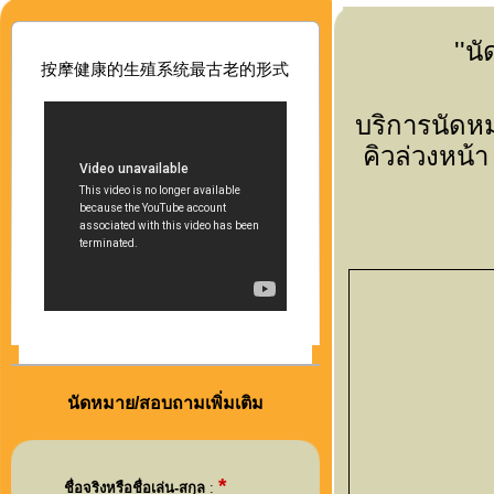
''น
按摩健康的生殖系
统最古老的形式
บริการนัดห
คิวล่วงหน้
นัดหมาย/สอบถามเพิ่มเติม
*
ชื่อจริงหรือชื่อเล่น-สกุล
: