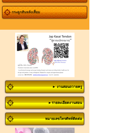
กระดูกสันหลังเสื่อม
► งานสอนถวายครู
►รายละเอียดงานสอน
หมายเลขโทรศัพท์ติดต่อ