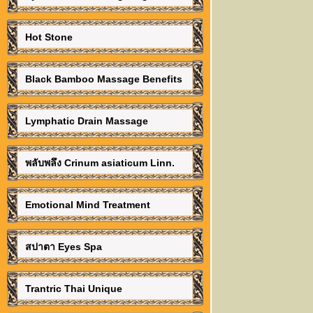
Hot Stone
Black Bamboo Massage Benefits
Lymphatic Drain Massage
พลับพลึง Crinum asiaticum Linn.
Emotional Mind Treatment
สปาตา Eyes Spa
Trantric Thai Unique