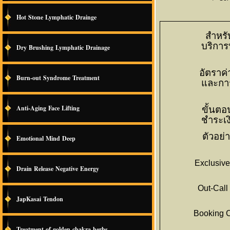
Hot Stone Lymphatic Drainge
สำหรั
บริการ
Dry Brushing Lymphatic Drainage
อัตราค่
Burn-out Syndrome Treatment
และการ
Anti-Aging Face Lifting
ขั้นต
ชำระเง
ตัวอย่
Emotional Mind Deep
Exclusive
Drain Release Negative Energy
Out-Call 
JapKasai Tendon
Booking C
Treatment of golden chakra herbs