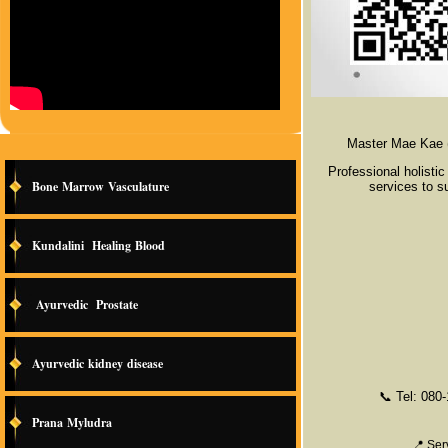
Master Mae Kae (
Professional holistic
Bone Marrow Vasculature
services to s
Kundalini Healing Blood
Ayurvedic Prostate
Ayurvedic kidney disease
📞
Tel: 080
Prana Myludra
📍
Serv